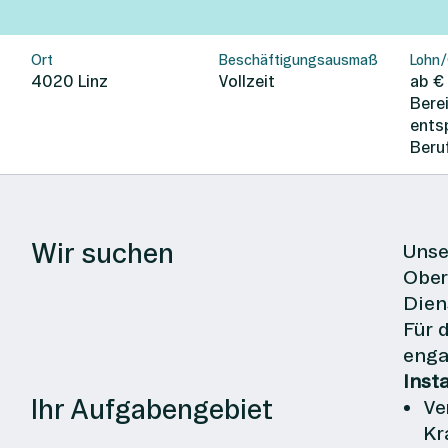
Ort
Beschäftigungsausmaß
Lohn/
4020
Linz
Vollzeit
ab €
Bere
ents
Beru
Wir suchen
Unse
Ober
Dien
Für 
enga
Inst
Ihr Aufgabengebiet
Ve
Kr