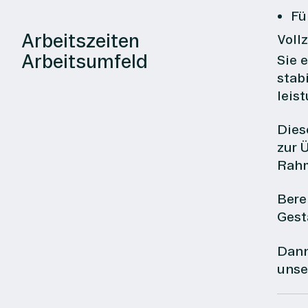
Fü
Arbeitszeiten
Vollz
Arbeitsumfeld
Sie 
stab
leis
Dies
zur 
Rahm
Bere
Gest
Dann
unse