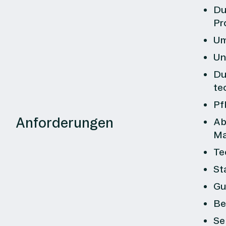
Du
Pr
Um
Un
Du
te
Pf
Anforderungen
Ab
Ma
Te
St
Gu
Be
Se