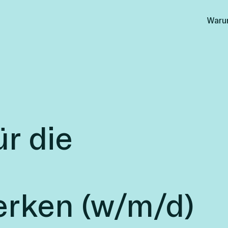
Waru
ür die
n
rken (w/m/d)