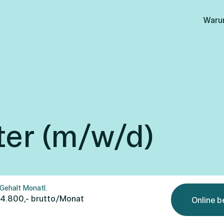
Waru
ter (m/w/d)
Gehalt Monatl.
 4.800,- brutto/Monat
Online 