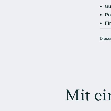
Gu
Pa
Fi
Diesen
Mit ei