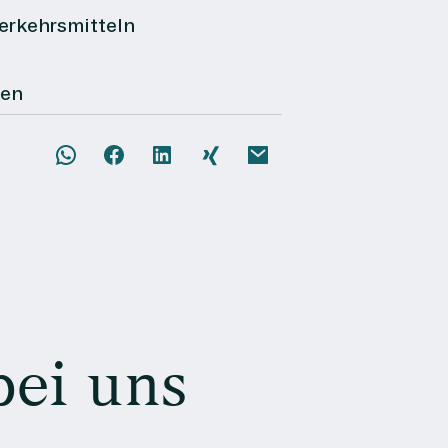
Verkehrsmitteln
gen
bei uns