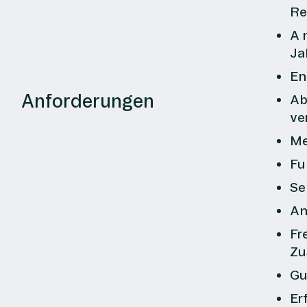
Re
A
Ja
En
Anforderungen
Ab
ve
Me
Fu
Se
An
Fr
Zu
Gu
Er