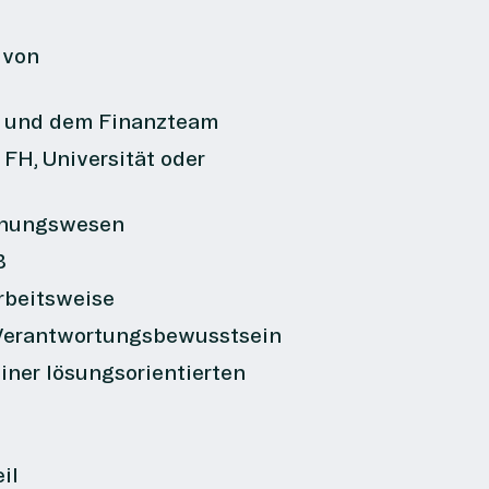
 von
n und dem Finanzteam
H, Universität oder
chnungswesen
B
rbeitsweise
Verantwortungsbewusstsein
iner lösungsorientierten
il