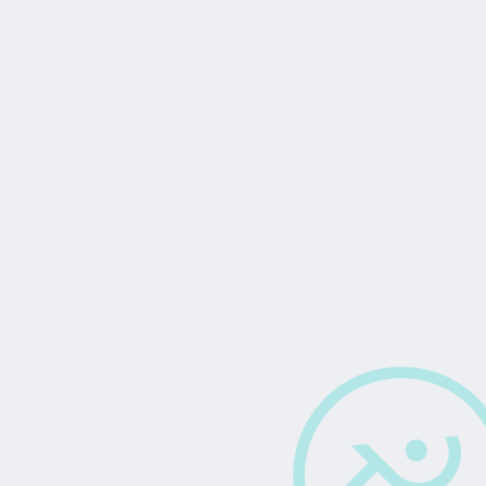
E-Mail
mbH
info@regius-pm.at
Telefon
+43 732 331 339 0
Impressum
Datenschutz
Cookies