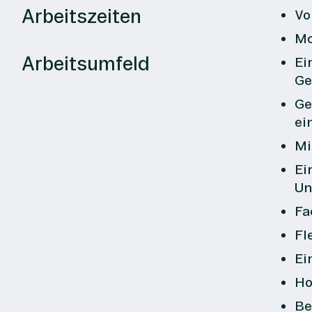
Arbeitszeiten
Vo
Mo
Arbeitsumfeld
Ei
Ge
Ge
ei
Mi
Ei
Un
Fa
Fl
Ei
Ho
Be