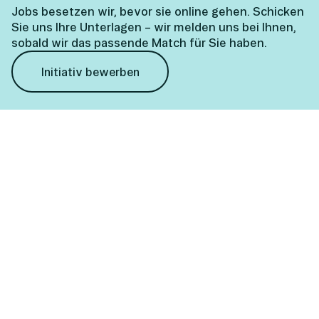
Jobs besetzen wir, bevor sie online gehen. Schicken
Sie uns Ihre Unterlagen – wir melden uns bei Ihnen,
sobald wir das passende Match für Sie haben.
Initiativ bewerben
Ihre Fragen,
unser Austausch.
REGIUS
Personalmanagement GmbH
Wiener Straße 131
4020 Linz
Büro Perg
Technologiepark 17
4320 Perg