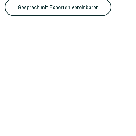
Gespräch mit Experten vereinbaren
Ihre Fragen,
unser Austausch.
REGIUS
Personalmanagement GmbH
Wiener Straße 131
4020 Linz
Büro Perg
Technologiepark 17
4320 Perg