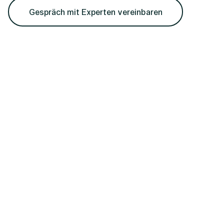
Gespräch mit Experten vereinbaren
Ihre Fragen,
unser Austausch.
REGIUS
Personalmanagement GmbH
Wiener Straße 131
4020 Linz
Büro Perg
Technologiepark 17
4320 Perg