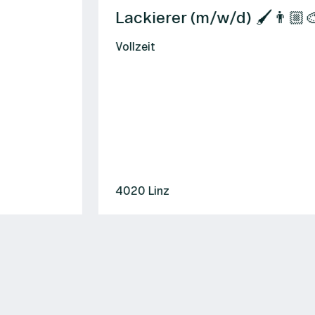
Lackierer (m/w/d) 🖌️👨🏼‍🎨
Vollzeit
4020 Linz