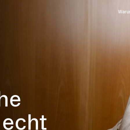
Waru
he
 echt