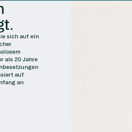
n
t.
ie sich auf ein
icher
sslosem
r als 20 Jahre
lenbesetzungen
siert auf
nfang an.