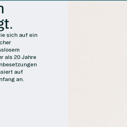
n
t.
ie sich auf ein
icher
sslosem
r als 20 Jahre
lenbesetzungen
siert auf
nfang an.