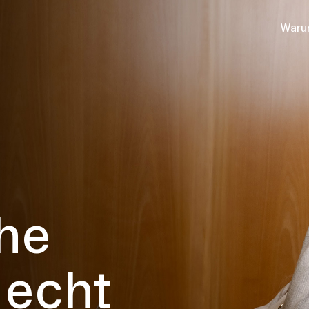
Waru
he
 echt