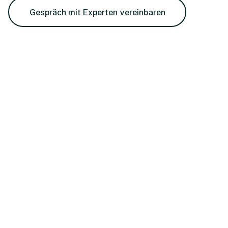
Gespräch mit Experten vereinbaren
Ihre Fragen,
unser Austausch.
REGIUS
Personalmanagement GmbH
Wiener Straße 131
4020 Linz
Büro Perg
Technologiepark 17
4320 Perg